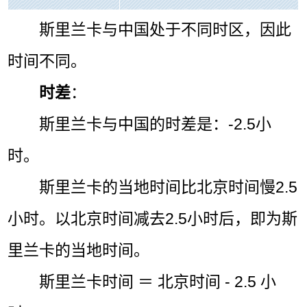
斯里兰卡与中国处于不同时区，因此
时间不同。
时差
：
斯里兰卡与中国的时差是：-2.5小
时。
斯里兰卡的当地时间比北京时间慢2.5
小时。以北京时间减去2.5小时后，即为斯
里兰卡的当地时间。
斯里兰卡时间 ＝ 北京时间 - 2.5 小