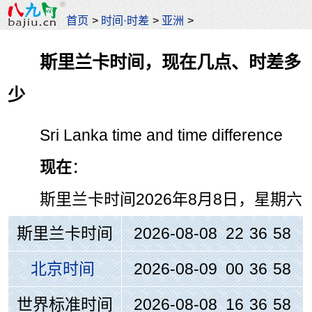
首页
>
时间·时差
>
亚洲
>
斯里兰卡时间，现在几点、时差多
少
Sri Lanka time and time difference
现在
：
斯里兰卡时间
2026年8月8日，星期六
斯里兰卡时间
2026-08-08 22
:
36
:
58
北京时间
2026-08-09 00
:
36
:
58
世界标准时间
2026-08-08 16
:
36
:
58