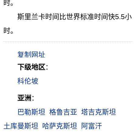
时。
斯里兰卡时间比世界标准时间快5.5小
时。
下级地区
：
科伦坡
亚洲
：
巴勒斯坦
格鲁吉亚
塔吉克斯坦
土库曼斯坦
哈萨克斯坦
阿富汗