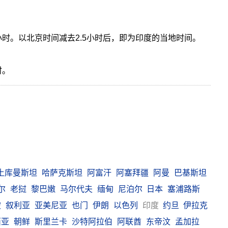
小时。以北京时间减去2.5小时后，即为印度的当地时间。
时。
土库曼斯坦
哈萨克斯坦
阿富汗
阿塞拜疆
阿曼
巴基斯坦
尔
老挝
黎巴嫩
马尔代夫
缅甸
尼泊尔
日本
塞浦路斯
坡
叙利亚
亚美尼亚
也门
伊朗
以色列
印度
约旦
伊拉克
西亚
朝鲜
斯里兰卡
沙特阿拉伯
阿联酋
东帝汶
孟加拉