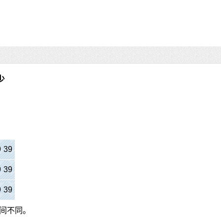
少
9
:
40
9
:
40
9
:
40
间不同。