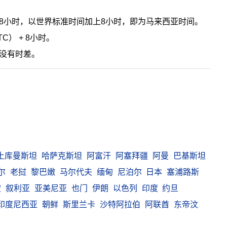
8小时，以世界标准时间加上8小时，即为马来西亚时间。
C） + 8小时。
没有时差。
土库曼斯坦
哈萨克斯坦
阿富汗
阿塞拜疆
阿曼
巴基斯坦
尔
老挝
黎巴嫩
马尔代夫
缅甸
尼泊尔
日本
塞浦路斯
坡
叙利亚
亚美尼亚
也门
伊朗
以色列
印度
约旦
印度尼西亚
朝鲜
斯里兰卡
沙特阿拉伯
阿联酋
东帝汶