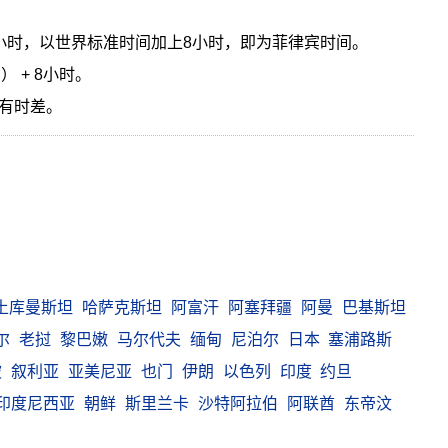
小时，以世界标准时间加上8小时，即为菲律宾时间。
） + 8小时。
有时差。
土库曼斯坦
哈萨克斯坦
阿富汗
阿塞拜疆
阿曼
巴基斯坦
尔
老挝
黎巴嫩
马尔代夫
缅甸
尼泊尔
日本
塞浦路斯
坡
叙利亚
亚美尼亚
也门
伊朗
以色列
印度
约旦
印度尼西亚
朝鲜
斯里兰卡
沙特阿拉伯
阿联酋
东帝汶