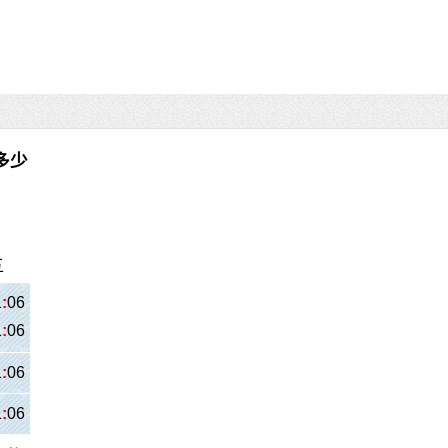
多少
五
1
:
06
1
:
06
1
:
06
1
:
06