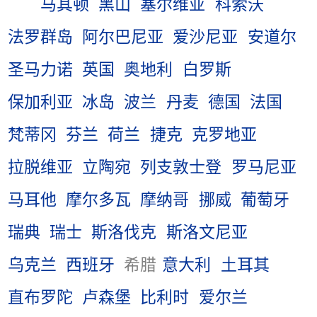
马其顿
黑山
塞尔维亚
科索沃
法罗群岛
阿尔巴尼亚
爱沙尼亚
安道尔
圣马力诺
英国
奥地利
白罗斯
保加利亚
冰岛
波兰
丹麦
德国
法国
梵蒂冈
芬兰
荷兰
捷克
克罗地亚
拉脱维亚
立陶宛
列支敦士登
罗马尼亚
马耳他
摩尔多瓦
摩纳哥
挪威
葡萄牙
瑞典
瑞士
斯洛伐克
斯洛文尼亚
乌克兰
西班牙
希腊
意大利
土耳其
直布罗陀
卢森堡
比利时
爱尔兰