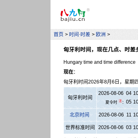
首页
>
时间·时差
>
欧洲
>
匈牙利时间，现在几点、时差
Hungary time and time difference
现在
：
匈牙利时间
2026年8月6日，星期
2026-08-06 04
:
1
匈牙利时间
注
05
:
1
夏令时
：
北京时间
2026-08-06 11
:
1
世界标准时间
2026-08-06 03
:
1