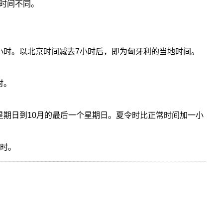
时间不同。
小时。以北京时间减去7小时后，即为匈牙利的当地时间。
时。
星期日到10月的最后一个星期日。夏令时比正常时间加一小
小时。