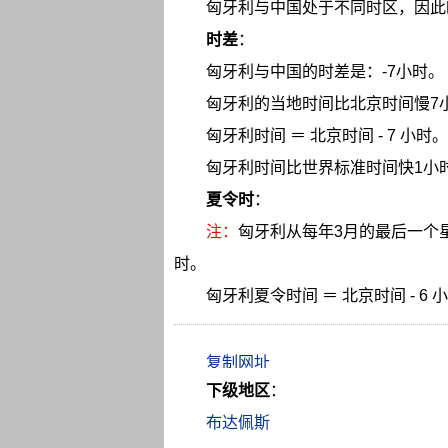
匈牙利与中国处于不同时区，因此
时差
：
匈牙利与中国的时差是：-7小时。
匈牙利的当地时间比北京时间慢7
匈牙利时间 ＝ 北京时间 - 7 小时。
匈牙利时间比世界标准时间快1小
夏令时
：
注：
匈牙利从每年3月的最后一个
时。
匈牙利夏令时间 ＝ 北京时间 - 6 
下级地区
：
布达佩斯