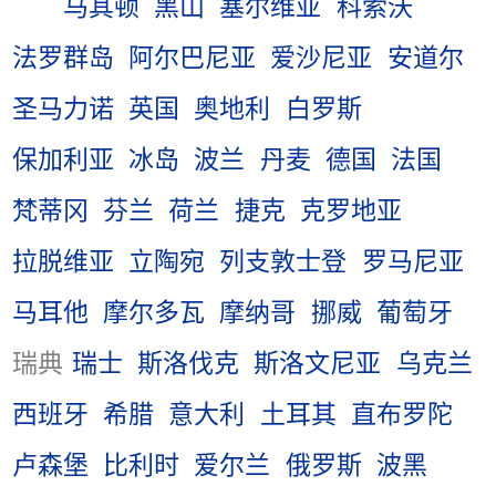
马其顿
黑山
塞尔维亚
科索沃
法罗群岛
阿尔巴尼亚
爱沙尼亚
安道尔
圣马力诺
英国
奥地利
白罗斯
保加利亚
冰岛
波兰
丹麦
德国
法国
梵蒂冈
芬兰
荷兰
捷克
克罗地亚
拉脱维亚
立陶宛
列支敦士登
罗马尼亚
马耳他
摩尔多瓦
摩纳哥
挪威
葡萄牙
瑞典
瑞士
斯洛伐克
斯洛文尼亚
乌克兰
西班牙
希腊
意大利
土耳其
直布罗陀
卢森堡
比利时
爱尔兰
俄罗斯
波黑