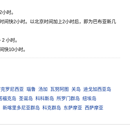
2小时。
时间快2小时。以北京时间加上2小时后，即为巴布亚新几
 2 小时。
间快10小时。
密克罗尼西亚
瑙鲁
汤加
瓦努阿图
关岛
迪戈加西亚岛
诺福克岛
圣诞岛
科科斯岛
所罗门群岛
纽埃岛
新喀里多尼亚群岛
科克群岛
东萨摩亚
西萨摩亚