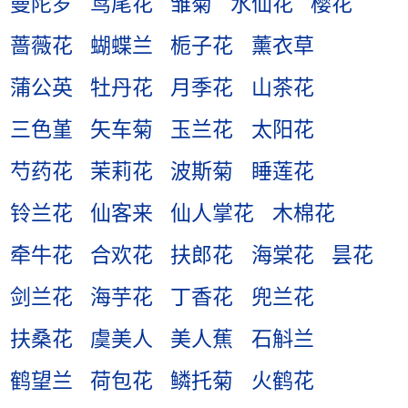
曼陀罗
鸢尾花
雏菊
水仙花
樱花
蔷薇花
蝴蝶兰
栀子花
薰衣草
蒲公英
牡丹花
月季花
山茶花
三色堇
矢车菊
玉兰花
太阳花
芍药花
茉莉花
波斯菊
睡莲花
铃兰花
仙客来
仙人掌花
木棉花
牵牛花
合欢花
扶郎花
海棠花
昙花
剑兰花
海芋花
丁香花
兜兰花
扶桑花
虞美人
美人蕉
石斛兰
鹤望兰
荷包花
鳞托菊
火鹤花