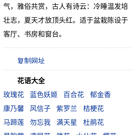
气，雅俗共赏，古人有诗云：冷睡温发培
壮志，夏天才放顶头红。适于盆栽陈设于
客厅、书房和窗台。
花语大全
玫瑰花
蓝色妖姬
百合花
郁金香
康乃馨
风信子
紫罗兰
桔梗花
马蹄莲
勿忘我
满天星
杜鹃花