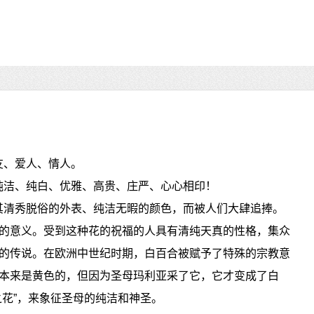
友、爱人、情人。
纯洁、纯白、优雅、高贵、庄严、心心相印！
其清秀脱俗的外表、纯洁无暇的颜色，而被人们大肆追捧。
的意义。受到这种花的祝福的人具有清纯天真的性格，集众
的传说。在欧洲中世纪时期，白百合被赋予了特殊的宗教意
本来是黄色的，但因为圣母玛利亚采了它，它才变成了白
之花”，来象征圣母的纯洁和神圣。