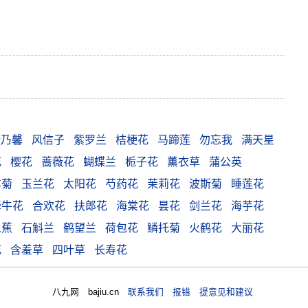
康乃馨
风信子
紫罗兰
桔梗花
马蹄莲
勿忘我
满天星
花
樱花
蔷薇花
蝴蝶兰
栀子花
薰衣草
蒲公英
车菊
玉兰花
太阳花
芍药花
茉莉花
波斯菊
睡莲花
牵牛花
合欢花
扶郎花
海棠花
昙花
剑兰花
海芋花
人蕉
石斛兰
鹤望兰
荷包花
鳞托菊
火鹤花
大丽花
花
含羞草
四叶草
长寿花
八九网 bajiu.cn
联系我们 报错 提意见和建议