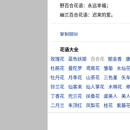
野百合花语：永远幸福；
幽兰百合花语：迟来的爱。
花语大全
玫瑰花
蓝色妖姬
百合花
郁金香
杜鹃花
曼陀罗
鸢尾花
雏菊
水仙
牡丹花
月季花
山茶花
三色堇
矢
铃兰花
仙客来
仙人掌花
木棉花
丁香花
兜兰花
扶桑花
虞美人
美
二月兰
朱顶红
凤梨花
桂花
紫藤