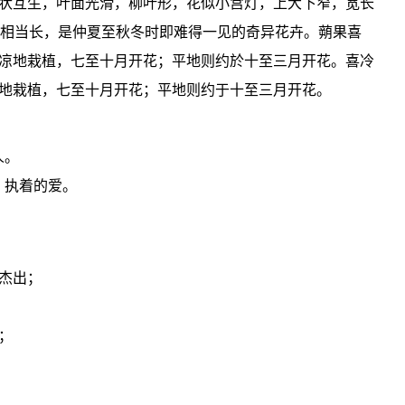
状互生，叶面光滑，柳叶形，花似小宫灯，上大下窄，宽长
期相当长，是仲夏至秋冬时即难得一见的奇异花卉。蒴果喜
凉地栽植，七至十月开花；平地则约於十至三月开花。喜冷
地栽植，七至十月开花；平地则约于十至三月开花。
人。
：执着的爱。
杰出；
；