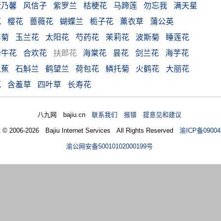
康乃馨
风信子
紫罗兰
桔梗花
马蹄莲
勿忘我
满天星
花
樱花
蔷薇花
蝴蝶兰
栀子花
薰衣草
蒲公英
车菊
玉兰花
太阳花
芍药花
茉莉花
波斯菊
睡莲花
牵牛花
合欢花
扶郎花
海棠花
昙花
剑兰花
海芋花
人蕉
石斛兰
鹤望兰
荷包花
鳞托菊
火鹤花
大丽花
花
含羞草
四叶草
长寿花
八九网 bajiu.cn
联系我们 报错 提意见和建议
t © 2006-2026 Bajiu Internet Services All Rights Reserved
渝ICP备09004
渝公网安备50010102000199号