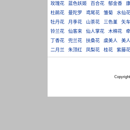
玫瑰花
蓝色妖姬
百合花
郁金香
杜鹃花
曼陀罗
鸢尾花
雏菊
水仙
牡丹花
月季花
山茶花
三色堇
矢
铃兰花
仙客来
仙人掌花
木棉花
丁香花
兜兰花
扶桑花
虞美人
美
二月兰
朱顶红
凤梨花
桂花
紫藤
Copyrigh