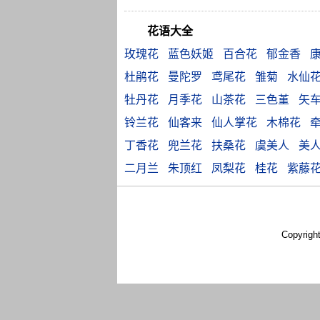
花语大全
玫瑰花
蓝色妖姬
百合花
郁金香
杜鹃花
曼陀罗
鸢尾花
雏菊
水仙
牡丹花
月季花
山茶花
三色堇
矢
铃兰花
仙客来
仙人掌花
木棉花
丁香花
兜兰花
扶桑花
虞美人
美
二月兰
朱顶红
凤梨花
桂花
紫藤
Copyrigh