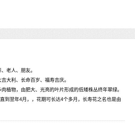
辈、老人、朋友。
大吉大利、长命百岁、福寿吉庆。
多肉植物，由肥大、光亮的叶片形成的低矮株丛终年翠绿。
花直到翌年4月，，花期可长达4个多月，长寿花之名也是由