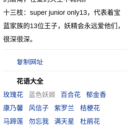
十三枝：super junior only13，代表着宝
蓝家族的13位王子，妖精会永远爱他们，
很深很深。
花语大全
玫瑰花
蓝色妖姬
百合花
郁金香
康乃馨
风信子
紫罗兰
桔梗花
马蹄莲
勿忘我
满天星
杜鹃花