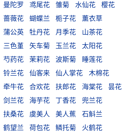
曼陀罗
鸢尾花
雏菊
水仙花
樱花
蔷薇花
蝴蝶兰
栀子花
薰衣草
蒲公英
牡丹花
月季花
山茶花
三色堇
矢车菊
玉兰花
太阳花
芍药花
茉莉花
波斯菊
睡莲花
铃兰花
仙客来
仙人掌花
木棉花
牵牛花
合欢花
扶郎花
海棠花
昙花
剑兰花
海芋花
丁香花
兜兰花
扶桑花
虞美人
美人蕉
石斛兰
鹤望兰
荷包花
鳞托菊
火鹤花