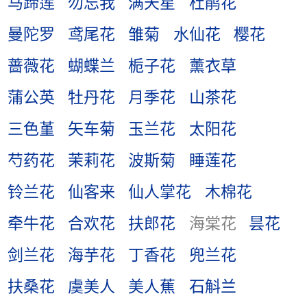
马蹄莲
勿忘我
满天星
杜鹃花
曼陀罗
鸢尾花
雏菊
水仙花
樱花
蔷薇花
蝴蝶兰
栀子花
薰衣草
蒲公英
牡丹花
月季花
山茶花
三色堇
矢车菊
玉兰花
太阳花
芍药花
茉莉花
波斯菊
睡莲花
铃兰花
仙客来
仙人掌花
木棉花
牵牛花
合欢花
扶郎花
海棠花
昙花
剑兰花
海芋花
丁香花
兜兰花
扶桑花
虞美人
美人蕉
石斛兰