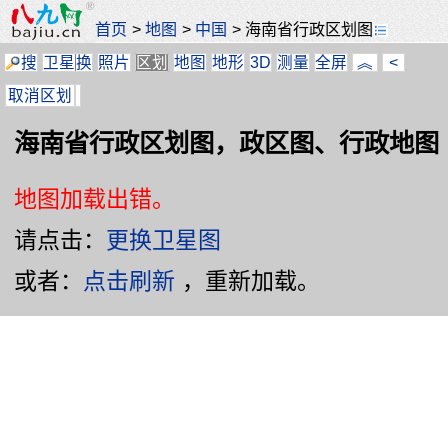
首页
>
地图
>
中国
>
海南省行政区划图
搜
卫星
换
照片
区划
地图
地形
3D
测量
全屏
︽
<
取消区划
海南省行政区划图，政区图、行政地图
地图加载出错。
请点击：
更换卫星图
或者：
点击刷新
，重新加载。