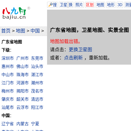
搜
卫星
换
照片
区划
地图
地形
3D
测
广东省地图，卫星地图、实景全图
首页
>
地图
>
中国
>
地图加载出错。
广东省地图
请点击：
更换卫星图
下级
：
或者：
点击刷新
，重新加载。
深圳市
广州市
东莞市
惠州市
佛山市
汕头市
中山市
珠海市
湛江市
江门市
河源市
潮州市
梅州市
揭阳市
茂名市
肇庆市
韶关市
清远市
汕尾市
云浮市
阳江市
中国
：
辽宁省
内蒙古
宁夏