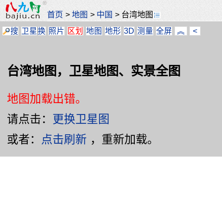
首页
>
地图
>
中国
>
台湾地图
搜
卫星
换
照片
区划
地图
地形
3D
测量
全屏
︽
<
台湾地图，卫星地图、实景全图
地图加载出错。
请点击：
更换卫星图
或者：
点击刷新
，重新加载。