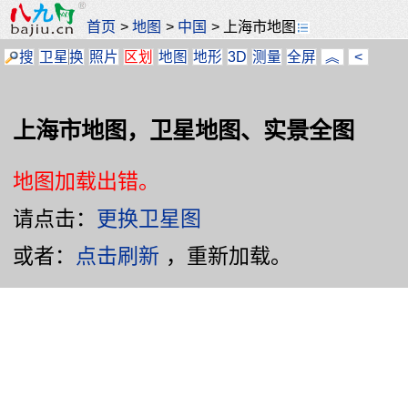
首页
>
地图
>
中国
>
上海市地图
搜
卫星
换
照片
区划
地图
地形
3D
测量
全屏
︽
<
上海市地图，卫星地图、实景全图
地图加载出错。
请点击：
更换卫星图
或者：
点击刷新
，重新加载。