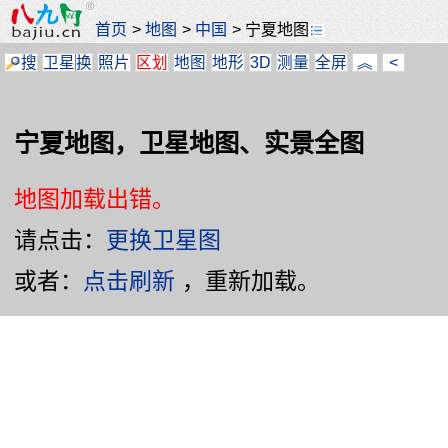
首页
>
地图
>
中国
>
宁夏地图
搜
卫星
换
照片
区划
地图
地形
3D
测量
全屏
︽
<
宁夏地图，卫星地图、实景全图
地图加载出错。
请点击：
更换卫星图
或者：
点击刷新
，重新加载。