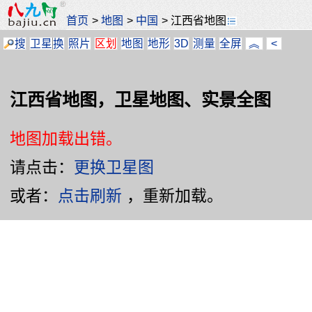
首页
>
地图
>
中国
>
江西省地图
搜
卫星
换
照片
区划
地图
地形
3D
测量
全屏
︽
<
江西省地图，卫星地图、实景全图
地图加载出错。
请点击：
更换卫星图
或者：
点击刷新
，重新加载。