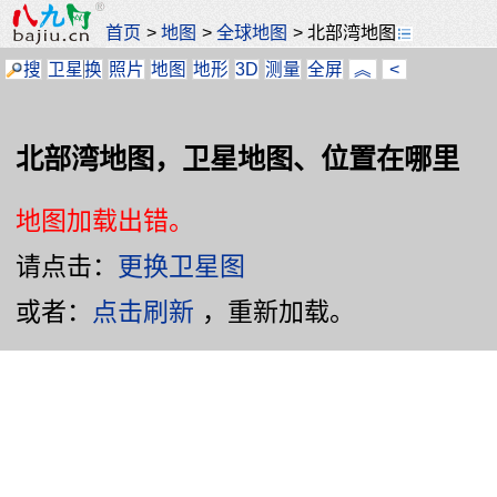
首页
>
地图
>
全球地图
>
北部湾地图
搜
卫星
换
照片
地图
地形
3D
测量
全屏
︽
<
北部湾地图，卫星地图、位置在哪里
地图加载出错。
请点击：
更换卫星图
或者：
点击刷新
，重新加载。