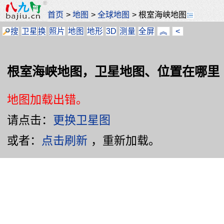
首页
>
地图
>
全球地图
>
根室海峡地图
搜
卫星
换
照片
地图
地形
3D
测量
全屏
︽
<
根室海峡地图，卫星地图、位置在哪里
地图加载出错。
请点击：
更换卫星图
或者：
点击刷新
，重新加载。