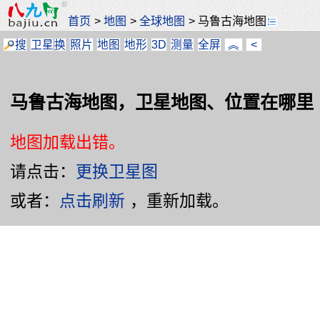
首页
>
地图
>
全球地图
>
马鲁古海地图
搜
卫星
换
照片
地图
地形
3D
测量
全屏
︽
<
马鲁古海地图，卫星地图、位置在哪里
地图加载出错。
请点击：
更换卫星图
或者：
点击刷新
，重新加载。