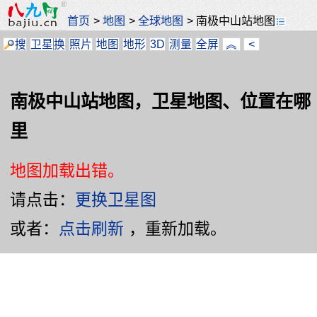
首页
>
地图
>
全球地图
>
南极中山站地图
搜
卫星
换
照片
地图
地形
3D
测量
全屏
︽
<
南极中山站地图，卫星地图、位置在哪
里
地图加载出错。
请点击：
更换卫星图
或者：
点击刷新
，重新加载。