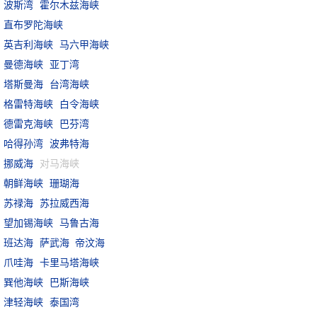
波斯湾
霍尔木兹海峡
直布罗陀海峡
英吉利海峡
马六甲海峡
曼德海峡
亚丁湾
塔斯曼海
台湾海峡
格雷特海峡
白令海峡
德雷克海峡
巴芬湾
哈得孙湾
波弗特海
挪威海
对马海峡
朝鲜海峡
珊瑚海
苏禄海
苏拉威西海
望加锡海峡
马鲁古海
班达海
萨武海
帝汶海
爪哇海
卡里马塔海峡
巽他海峡
巴斯海峡
津轻海峡
泰国湾