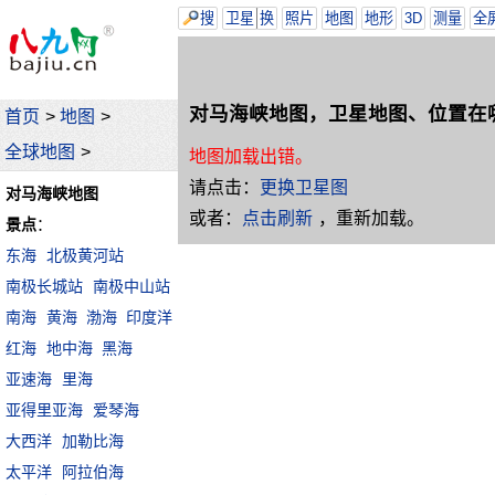
搜
卫星
换
照片
地图
地形
3D
测量
全
对马海峡地图，卫星地图、位置在
首页
>
地图
>
全球地图
>
地图加载出错。
请点击：
更换卫星图
对马海峡地图
或者：
点击刷新
，重新加载。
景点
：
东海
北极黄河站
南极长城站
南极中山站
南海
黄海
渤海
印度洋
红海
地中海
黑海
亚速海
里海
亚得里亚海
爱琴海
大西洋
加勒比海
太平洋
阿拉伯海