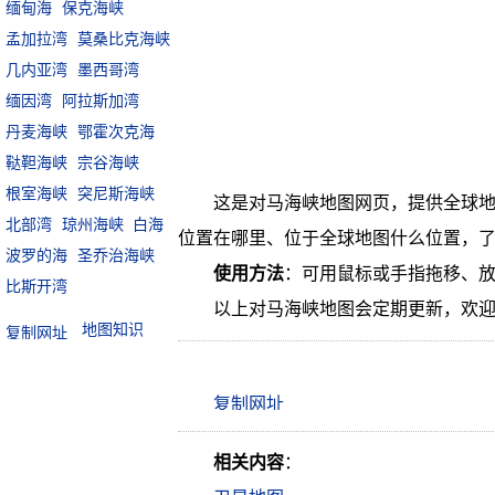
缅甸海
保克海峡
孟加拉湾
莫桑比克海峡
几内亚湾
墨西哥湾
缅因湾
阿拉斯加湾
丹麦海峡
鄂霍次克海
鞑靼海峡
宗谷海峡
根室海峡
突尼斯海峡
这是对马海峡地图网页，提供全球地
北部湾
琼州海峡
白海
位置在哪里、位于全球地图什么位置，
波罗的海
圣乔治海峡
使用方法
：可用鼠标或手指拖移、
比斯开湾
以上对马海峡地图会定期更新，欢
地图知识
相关内容
：