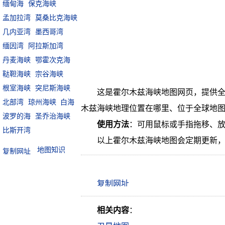
缅甸海
保克海峡
孟加拉湾
莫桑比克海峡
几内亚湾
墨西哥湾
缅因湾
阿拉斯加湾
丹麦海峡
鄂霍次克海
鞑靼海峡
宗谷海峡
根室海峡
突尼斯海峡
这是霍尔木兹海峡地图网页，提供全
北部湾
琼州海峡
白海
木兹海峡地理位置在哪里、位于全球地
波罗的海
圣乔治海峡
使用方法
：可用鼠标或手指拖移、
比斯开湾
以上霍尔木兹海峡地图会定期更新
地图知识
相关内容
：