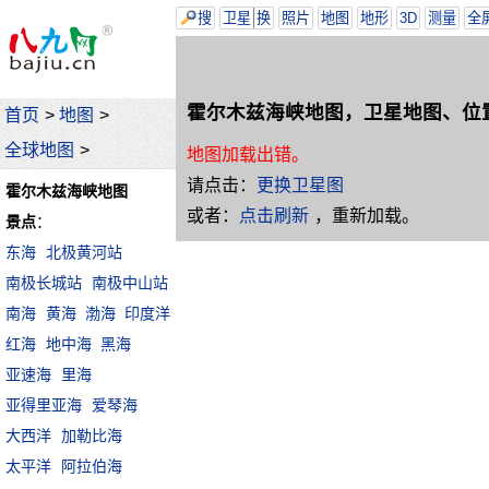
搜
卫星
换
照片
地图
地形
3D
测量
全
霍尔木兹海峡地图，卫星地图、位
首页
>
地图
>
全球地图
>
地图加载出错。
请点击：
更换卫星图
霍尔木兹海峡地图
或者：
点击刷新
，重新加载。
景点
：
东海
北极黄河站
南极长城站
南极中山站
南海
黄海
渤海
印度洋
红海
地中海
黑海
亚速海
里海
亚得里亚海
爱琴海
大西洋
加勒比海
太平洋
阿拉伯海