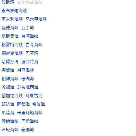
波斯湾
霍尔木兹海峡
直布罗陀海峡
英吉利海峡
马六甲海峡
曼德海峡
亚丁湾
塔斯曼海
台湾海峡
格雷特海峡
白令海峡
德雷克海峡
巴芬湾
哈得孙湾
波弗特海
挪威海
对马海峡
朝鲜海峡
珊瑚海
苏禄海
苏拉威西海
望加锡海峡
马鲁古海
班达海
萨武海
帝汶海
爪哇海
卡里马塔海峡
巽他海峡
巴斯海峡
津轻海峡
泰国湾