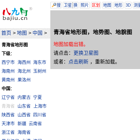
搜
卫星
换
照片
区划
地图
地形
3D
测
青海省地形图，地势图、地貌图
首页
>
地图
>
中国
>
地图加载出错。
青海省地形图
请点击：
更换卫星图
下级
：
或者：
点击刷新
，重新加载。
西宁市
海西州
海东市
海南州
海北州
玉树州
黄南州
果洛州
中国
：
辽宁省
内蒙古
宁夏
青海省
山东省
上海市
陕西省
山西省
四川省
天津市
新疆
云南省
浙江省
海南省