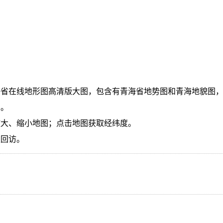
海省在线地形图高清版大图，包含有青海省地势图和青海地貌图
息。
放大、缩小地图；点击地图获取经纬度。
迎回访。