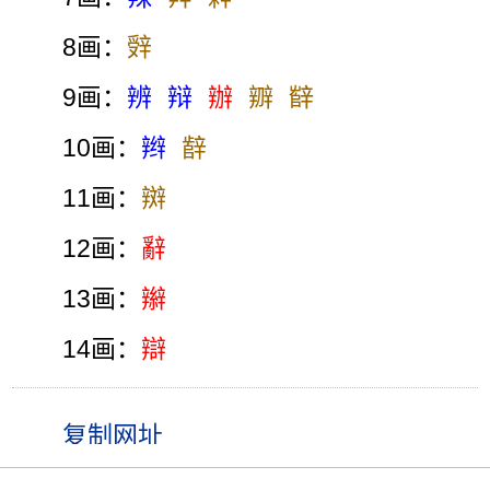
8画：
辤
9画：
辨
辩
辦
辧
辥
10画：
辫
辪
11画：
辬
12画：
辭
13画：
辮
14画：
辯