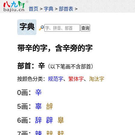
首页
>
字典
>
部首表
>
字典
带辛的字，含辛旁的字
部首：辛
（以下笔画不含部首）
按颜色分类：
规范字
、
繁体字
、
淘汰字
0画：
辛
5画：
辜
辝
6画：
辞
辟
辠
7画：
辣
辡
辢