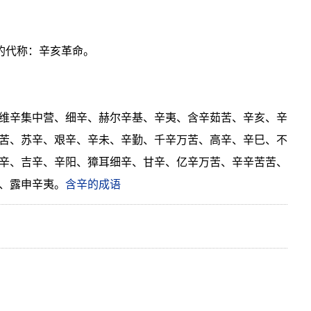
的代称：辛亥革命。
维辛集中营、细辛、赫尔辛基、辛夷、含辛茹苦、辛亥、辛
苦、苏辛、艰辛、辛未、辛勤、千辛万苦、高辛、辛巳、不
辛、吉辛、辛阳、獐耳细辛、甘辛、亿辛万苦、辛辛苦苦、
、露申辛夷。
含辛的成语