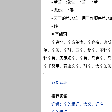
• 劳苦，艰难：辛苦。辛劳。
• 悲伤：辛酸。
• 天干的第八位，用于作顺序第八
• 姓。
■
辛组词
辛夷坞、辛亥革命、辛弃疾、奥斯
辣、辛苦、辛酸、五辛、秘辛、不辞辛
辞辛劳、历尽艰辛、辛劳、马克辛、马
辛壬癸甲、蓼虫忘辛、酸辛、含辛如苦
推荐阅读
详解：辛的组词、含义、词性