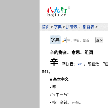
首页
>
字典
>
拼音表
、
部首表
>
字典
辛的拼音、意思、组词
辛
，辛拼音：
xīn
，笔画数：7
841。
■
基本字义
•
辛
xīn ㄒㄧㄣˉ
• 辣：辛辣。五辛。