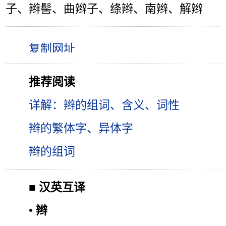
子、辫髻、曲辫子、绦辫、南辫、解辫
推荐阅读
详解：辫的组词、含义、词性
辫的繁体字、异体字
辫的组词
■
汉英互译
•
辫