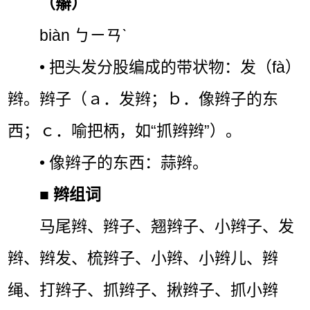
（辮）
biàn ㄅㄧㄢˋ
• 把头发分股编成的带状物：发（fà）
辫。辫子（ａ．发辫；ｂ．像辫子的东
西；ｃ．喻把柄，如“抓辫辫”）。
• 像辫子的东西：蒜辫。
■
辫组词
马尾辫、辫子、翘辫子、小辫子、发
辫、辫发、梳辫子、小辫、小辫儿、辫
绳、打辫子、抓辫子、揪辫子、抓小辫