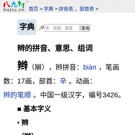
首页
>
字典
>
拼音表
、
部首表
>
字典
辫的拼音、意思、组词
辫
（辮），辫拼音：
biàn
，笔画
数：17画，部首：
辛
。动画：
辫的笔顺
。中国一级汉字，编号3426。
■
基本字义
•
辫