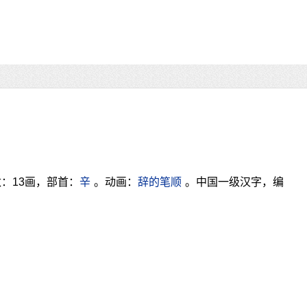
：13画，部首：
辛
。动画：
辞的笔顺
。中国一级汉字，编