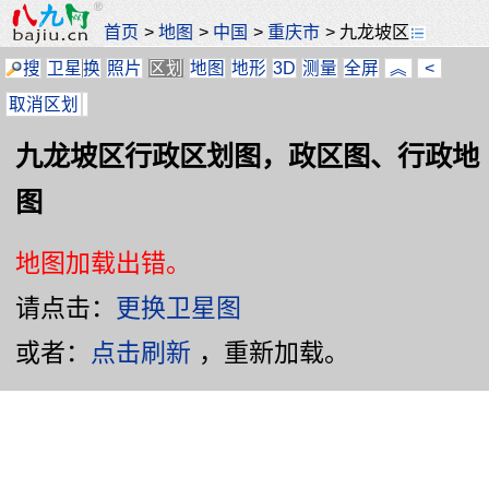
首页
>
地图
>
中国
>
重庆市
>
九龙坡区
搜
卫星
换
照片
区划
地图
地形
3D
测量
全屏
︽
<
取消区划
九龙坡区行政区划图，政区图、行政地
图
地图加载出错。
请点击：
更换卫星图
或者：
点击刷新
，重新加载。