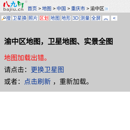
首页
>
地图
>
中国
>
重庆市
>
渝中区
搜
卫星
换
照片
区划
地图
地形
3D
测量
全屏
︽
<
渝中区地图，卫星地图、实景全图
地图加载出错。
请点击：
更换卫星图
或者：
点击刷新
，重新加载。