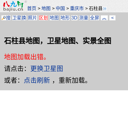
首页
>
地图
>
中国
>
重庆市
>
石柱县
搜
卫星
换
照片
区划
地图
地形
3D
测量
全屏
︽
<
石柱县地图，卫星地图、实景全图
地图加载出错。
请点击：
更换卫星图
或者：
点击刷新
，重新加载。