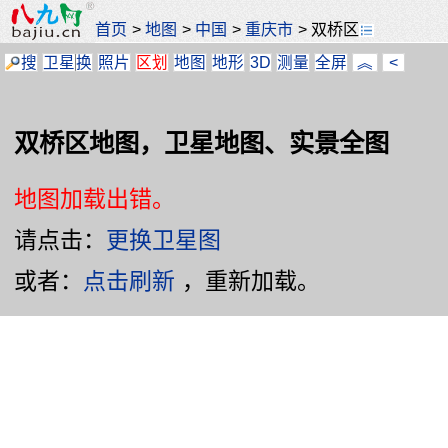
首页
>
地图
>
中国
>
重庆市
>
双桥区
搜
卫星
换
照片
区划
地图
地形
3D
测量
全屏
︽
<
双桥区地图，卫星地图、实景全图
地图加载出错。
请点击：
更换卫星图
或者：
点击刷新
，重新加载。