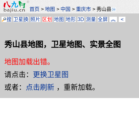
首页
>
地图
>
中国
>
重庆市
>
秀山县
搜
卫星
换
照片
区划
地图
地形
3D
测量
全屏
︽
<
秀山县地图，卫星地图、实景全图
地图加载出错。
请点击：
更换卫星图
或者：
点击刷新
，重新加载。