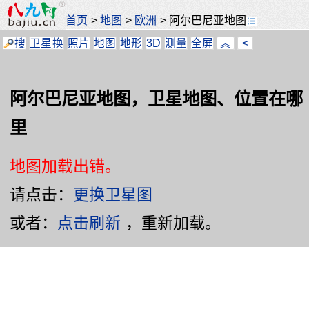
首页
>
地图
>
欧洲
>
阿尔巴尼亚地图
搜
卫星
换
照片
地图
地形
3D
测量
全屏
︽
<
阿尔巴尼亚地图，卫星地图、位置在哪
里
地图加载出错。
请点击：
更换卫星图
或者：
点击刷新
，重新加载。