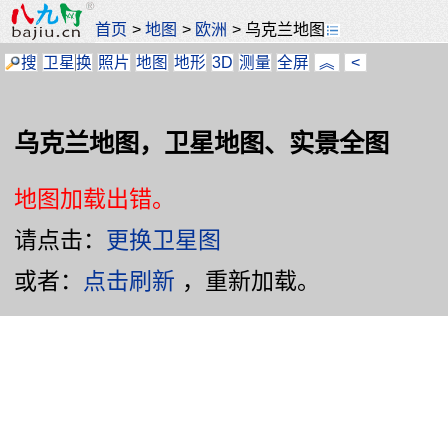
首页
>
地图
>
欧洲
>
乌克兰地图
搜
卫星
换
照片
地图
地形
3D
测量
全屏
︽
<
乌克兰地图，卫星地图、实景全图
地图加载出错。
请点击：
更换卫星图
或者：
点击刷新
，重新加载。