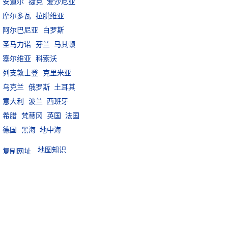
安道尔
捷克
爱沙尼亚
摩尔多瓦
拉脱维亚
阿尔巴尼亚
白罗斯
圣马力诺
芬兰
马其顿
塞尔维亚
科索沃
列支敦士登
克里米亚
乌克兰
俄罗斯
土耳其
意大利
波兰
西班牙
希腊
梵蒂冈
英国
法国
德国
黑海
地中海
地图知识