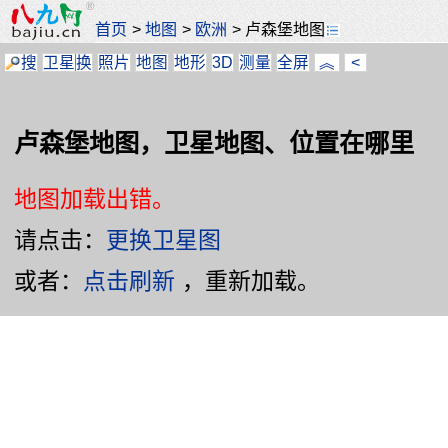
首页
>
地图
>
欧洲
>
卢森堡地图
搜
卫星
换
照片
地图
地形
3D
测量
全屏
︽
<
卢森堡地图，卫星地图、位置在哪里
地图加载出错。
请点击：
更换卫星图
或者：
点击刷新
，重新加载。