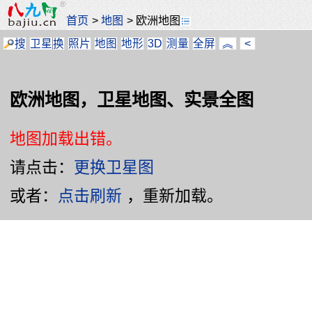
首页
>
地图
>
欧洲地图
搜
卫星
换
照片
地图
地形
3D
测量
全屏
︽
<
欧洲地图，卫星地图、实景全图
地图加载出错。
请点击：
更换卫星图
或者：
点击刷新
，重新加载。