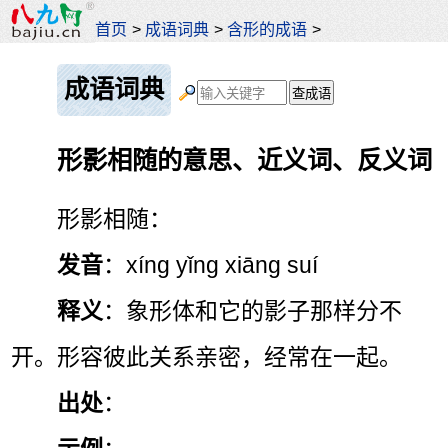
首页
>
成语词典
>
含形的成语
>
成语词典
形影相随的意思、近义词、反义词
形影相随：
发音
：xíng yǐng xiāng suí
释义
：象形体和它的影子那样分不
开。形容彼此关系亲密，经常在一起。
出处
：