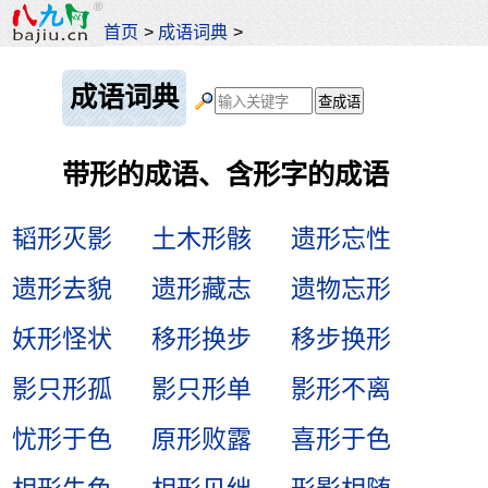
首页
>
成语词典
>
成语词典
带形的成语、含形字的成语
韬形灭影
土木形骸
遗形忘性
遗形去貌
遗形藏志
遗物忘形
妖形怪状
移形换步
移步换形
影只形孤
影只形单
影形不离
忧形于色
原形败露
喜形于色