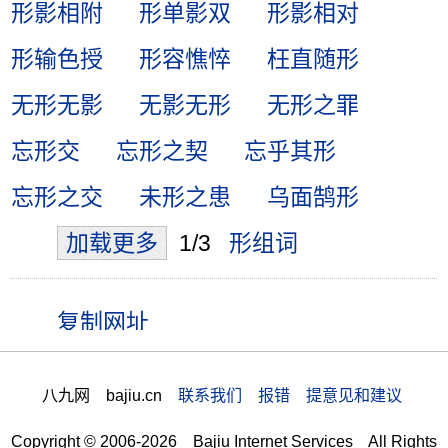
形影相附
形单影双
形影相对
形输色授
形容憔悴
枉直随形
无形无影
无影无形
无形之罪
忘形交
忘形之契
忘乎其形
忘形之交
未形之患
乌面鹄形
加载更多
1/3
形组词
八九网 bajiu.cn
联系我们 报错 提意见和建议
Copyright © 2006-2026 Bajiu Internet Services All Rights