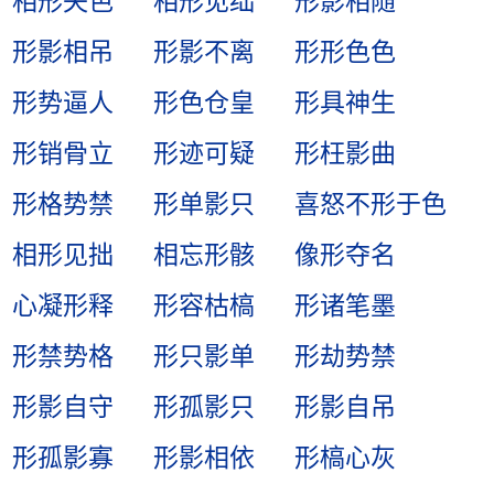
相形失色
相形见绌
形影相随
形影相吊
形影不离
形形色色
形势逼人
形色仓皇
形具神生
形销骨立
形迹可疑
形枉影曲
形格势禁
形单影只
喜怒不形于色
相形见拙
相忘形骸
像形夺名
心凝形释
形容枯槁
形诸笔墨
形禁势格
形只影单
形劫势禁
形影自守
形孤影只
形影自吊
形孤影寡
形影相依
形槁心灰