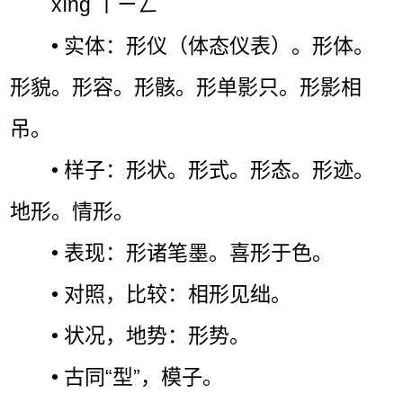
xíng ㄒㄧㄥˊ
• 实体：形仪（体态仪表）。形体。
形貌。形容。形骸。形单影只。形影相
吊。
• 样子：形状。形式。形态。形迹。
地形。情形。
• 表现：形诸笔墨。喜形于色。
• 对照，比较：相形见绌。
• 状况，地势：形势。
• 古同“型”，模子。