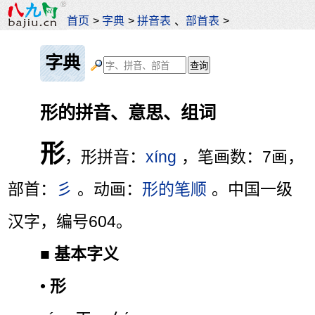
首页
>
字典
>
拼音表
、
部首表
>
字典
形的拼音、意思、组词
形
，形拼音：
xíng
，笔画数：7画，
部首：
彡
。动画：
形的笔顺
。中国一级
汉字，编号604。
■
基本字义
•
形