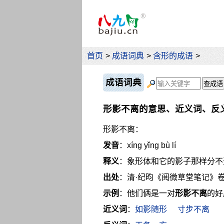
首页
>
成语词典
>
含形的成语
>
成语词典
形影不离的意思、近义词、反
形影不离：
发音
：xíng yǐng bù lí
释义
：象形体和它的影子那样分不
出处
：清·纪昀《阅微草堂笔记》
示例
：他们俩是一对
形影不离
的好
近义词
：
如影随形
寸步不离