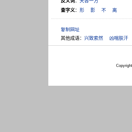
反义词
：
天各一方
查字义
：
形
影
不
离
其他成语：
兴致索然
凶喘肤汗
Copyrigh