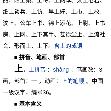
品、陌上桑、上将、上网本、太上老君、
纸上谈兵、上访、早上好、上市、上校、
汶上、公车上书、锦上添花、上尉、上书
房、上网、上下其手、甚嚣尘上、上流社
会、形而上、上下。
含上的成语
■
拼音、笔画、部首
上
，
上拼音
：
shàng
，笔画数：3
画，部首：
一
。动画：
上的笔顺
。中国
一级汉字，编号36。
■
基本含义