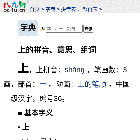
首页
>
字典
>
拼音表
、
部首表
>
字典
上的拼音、意思、组词
上
，上拼音：
shàng
，笔画数：3
画，部首：
一
。动画：
上的笔顺
。中国
一级汉字，编号36。
■
基本字义
•
上