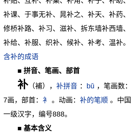
补贴、互补、补集、补角、补子、补助、
补课、于事无补、晁补之、补天、补药、
修桥补路、补习、滋补、拆东墙补西墙、
补给、补服、织补、候补、补考、温补。
含补的成语
■
拼音、笔画、部首
补
（補），
补拼音
：
bǔ
，笔画数：
7画，部首：
衤
。动画：
补的笔顺
。中国
一级汉字，编号888。
■
基本含义