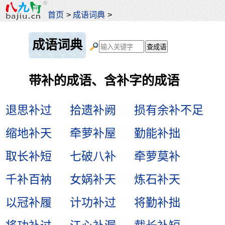
首页
>
成语词典
>
成语词典
带补的成语、含补字的成语
退思补过
拾遗补阙
损有余补不足
缩地补天
牵萝补屋
勤能补拙
取长补短
七破八补
牵萝莫补
千补百衲
女娲补天
炼石补天
以冠补履
计功补过
将勤补拙