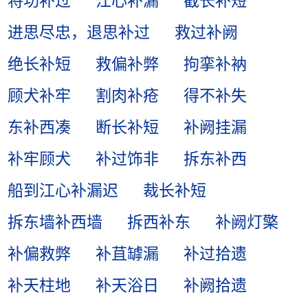
将功补过
江心补漏
截长补短
进思尽忠，退思补过
救过补阙
绝长补短
救偏补弊
拘挛补衲
顾犬补牢
割肉补疮
得不补失
东补西凑
断长补短
补阙挂漏
补牢顾犬
补过饰非
拆东补西
船到江心补漏迟
裁长补短
拆东墙补西墙
拆西补东
补阙灯檠
补偏救弊
补苴罅漏
补过拾遗
补天柱地
补天浴日
补阙拾遗