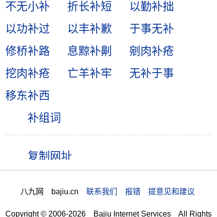
不无小补
折长补短
以勤补拙
以功补过
以丰补歉
于事无补
修桥补路
息黥补劓
剜肉补疮
挖肉补疮
亡羊补牢
无补于事
移东补西
补组词
八九网 bajiu.cn
联系我们 报错 提意见和建议
Copyright © 2006-2026 Bajiu Internet Services All Rights